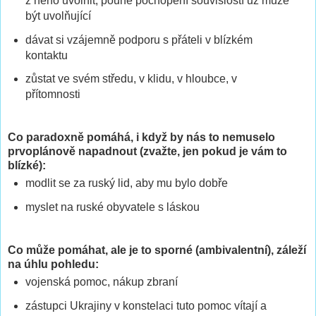
z něho uvolnit; pouhé pochopení souvislostí už může
být uvolňující
dávat si vzájemně podporu s přáteli v blízkém
kontaktu
zůstat ve svém středu, v klidu, v hloubce, v
přítomnosti
Co paradoxně pomáhá, i když by nás to nemuselo
prvoplánově napadnout (zvažte, jen pokud je vám to
blízké):
modlit se za ruský lid, aby mu bylo dobře
myslet na ruské obyvatele s láskou
Co může pomáhat, ale je to sporné (ambivalentní), záleží
na úhlu pohledu:
vojenská pomoc, nákup zbraní
zástupci Ukrajiny v konstelaci tuto pomoc vítají a