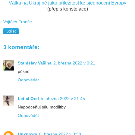
Válka na Ukrajině jako příležitost ke sjednocení Evropy
(přepis konstelace)
Vojtěch Franče
Sdílet
3 komentáře:
Stanislav Vašina
2. března 2022 v 0:21
pěkné
Odpovědět
Letící Orel
5. března 2022 v 21:45
Nepodceňuj sílu modlitby.
Odpovědět
Unknown
6. března 2022 v 0:58