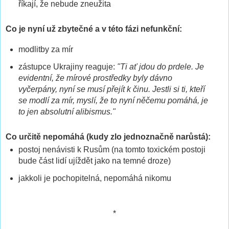
říkají, že nebude zneužita
Co je nyní už zbytečné a v této fázi nefunkční:
modlitby za mír
zástupce Ukrajiny reaguje:
"Ti ať jdou do prdele. Je
evidentní, že mírové prostředky byly dávno
vyčerpány, nyní se musí přejít k činu. Jestli si ti, kteří
se modlí za mír, myslí, že to nyní něčemu pomáhá, je
to jen absolutní alibismus."
Co určitě nepomáhá (kudy zlo jednoznačně narůstá):
postoj nenávisti k Rusům (na tomto toxickém postoji
bude část lidí ujíždět jako na temné droze)
jakkoli je pochopitelná, nepomáhá nikomu
*